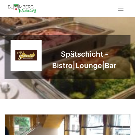
Skip
to
content
Spätschicht -
Bistro|Lounge|Bar